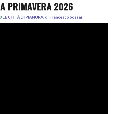
 PRIMAVERA 2026
00
LE CITTÀ DI PIANURA, di Francesco Sossai