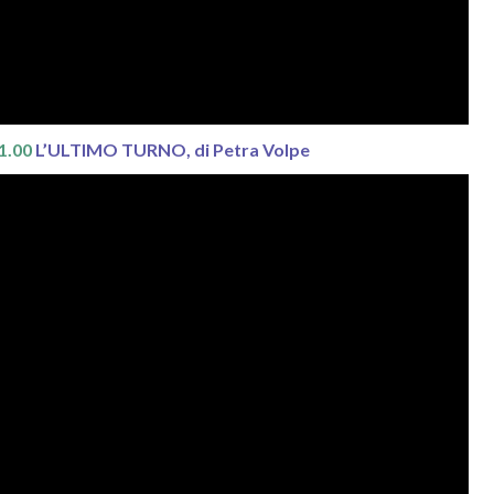
21.00
L’ULTIMO TURNO, di Petra Volpe